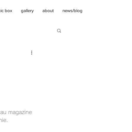
ic box
gallery
about
news/blog
 au magazine 
hie.