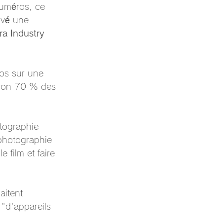
uméros, ce 
uvé une 
ra Industry 
os sur une 
iron 70 % des 
otographie 
photographie 
 film et faire 
aitent 
"d'appareils 