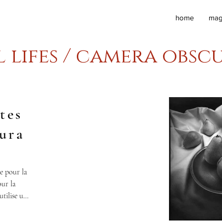
home
mag
l lifes / camera obsc
tes
ura
e pour la 
ur la 
tilise une 
 pouces) 