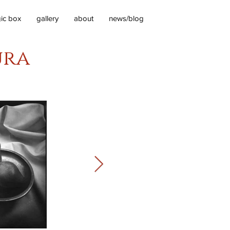
ic box
gallery
about
news/blog
ura