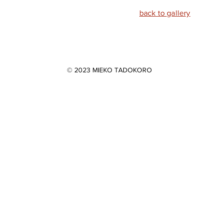
lifiés au 
back to gallery
nt pas de 
 le film 
, je 
 à la 
© 2023 MIEKO TADOKORO
uleur 
te, mais 
s des 
nc le 
s et les 
u papier 
 parce 
e humide 