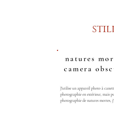
stil
natures mor
camera obsc
J'utilise un appareil photo à canett
photographie en extérieur, mais po
photographie de natures mortes, j'u
chambre noire grand format (8x10
avec des modifications.
