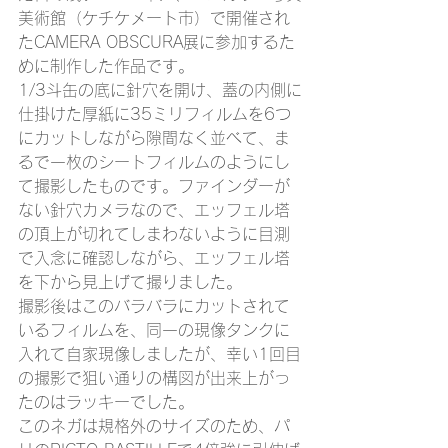
美術館（ケチケメート市）で開催され
たCAMERA OBSCURA展に参加するた
めに制作した作品です。
1/3斗缶の底に針穴を開け、蓋の内側に
仕掛けた厚紙に35ミリフィルムを6つ
にカットしながら隙間なく並べて、ま
るで一枚のシートフィルムのようにし
て撮影したものです。ファインダーが
ない針穴カメラなので、エッフェル塔
の頂上が切れてしまわないように目測
で入念に確認しながら、エッフェル塔
を下から見上げて撮りました。
撮影後はこのバラバラにカットされて
いるフィルムを、同一の現像タンクに
入れて自家現像しましたが、幸い1回目
の撮影で狙い通りの構図が出来上がっ
たのはラッキーでした。
このネガは規格外のサイズのため、パ