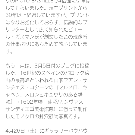
リのPICTO BASTILLEで4倍強に引伸ば
してもらいました。現在プリントから
30年以上経過していますが、プリント
は今なお劣化しておらず、伝説的なプ
リンターとして広く知られたピエー
ル・ガスマン氏が創設したこの現像所
の仕事ぶりにあらためて感心していま
す。
もう一点は、3月5日付のブログに投稿
した、16世紀のスペインのバロック絵
画の最高峰といわれる画家フアン・サ
ンチェス・コターンの『マルメロ、キ
ャベツ、メロンとキュウリのある静
物』（1602年頃　油彩/カンヴァス　
サンディエゴ美術館蔵）に倣って制作
したモノクロの針穴静物写真です。
4月26日（土）にギャラリーバウハウ