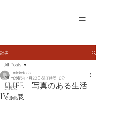
記事
All Posts
miekotado
All Posts
2025年4月28日
読了時間: 2分
『LIFE 写真のある生活
展覧会
IV』展
その他